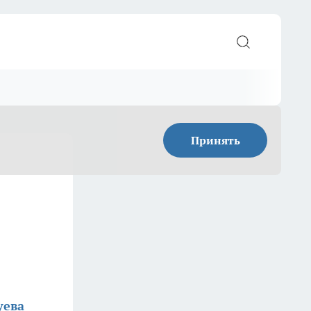
Принять
уева