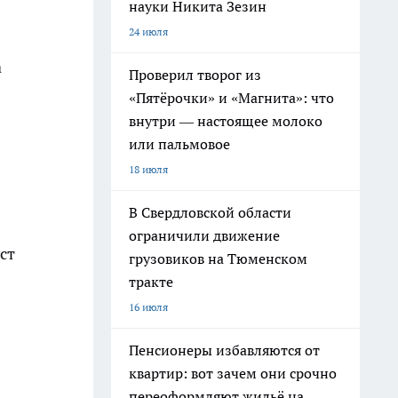
науки Никита Зезин
24 июля
а
Проверил творог из
«Пятёрочки» и «Магнита»: что
внутри — настоящее молоко
или пальмовое
18 июля
В Свердловской области
ограничили движение
ст
грузовиков на Тюменском
тракте
16 июля
Пенсионеры избавляются от
квартир: вот зачем они срочно
переоформляют жильё на