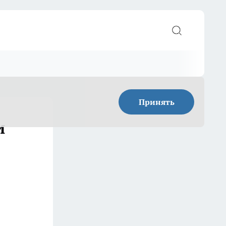
Принять
и