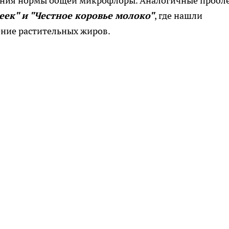
ения нормы общей микрофлоры. Аналогичные пробл
еек" и "Честное коровье молоко"
, где нашли
ние растительных жиров.