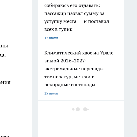
собираюсь его отдавать:
пассажир назвал сумму за
уступку места — и поставил
всех в тупик
17 июля
жны
Климатический хаос на Урале
ов.
зимой 2026–2027:
экстремальные перепады
температур, метели и
ания
рекордные снегопады
25 июля
РЖД ужесточили правила: эти
привычные вещи в поезде
теперь под запретом
19 июля