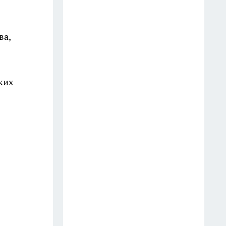
премию «Страховой
предприниматель года»
ва,
17 июля
Паводковая обстановка в
Свердловской области остается
ких
напряженной: стихия не
отступает
16 июля
Екатеринбуржцы массово
меняют банковские вклады на
квартиры
21 июля
Нарушила один запрет
25 июля — и потом целый год