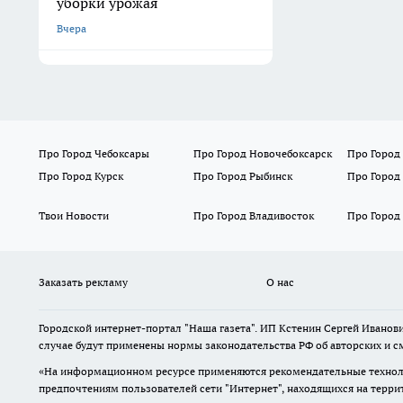
уборки урожая
Вчера
Про Город Чебоксары
Про Город Новочебоксарск
Про Город
Про Город Курск
Про Город Рыбинск
Про Город
Твои Новости
Про Город Владивосток
Про Город
Заказать рекламу
О нас
Городской интернет-портал "Наша газета". ИП Кстенин Сергей Иванови
случае будут применены нормы законодательства РФ об авторских и с
«На информационном ресурсе применяются рекомендательные техноло
предпочтениям пользователей сети "Интернет", находящихся на терри