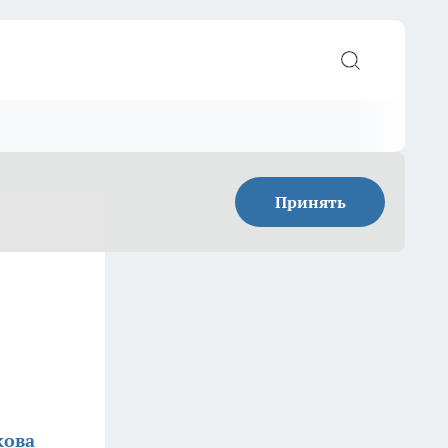
Принять
кова