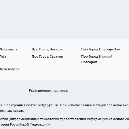
 Ярославль
Про Город Иваново
Про Город Йошкар-Ола
 Уфа
Про Город Саратов
Про Город Нижний
Новгород
 Краснодара
Редакционная политика
ч. Электронная почта: red@pg21.ru. При использовании материалов новостного
межных правах.
гии (информационные технологии предоставления информации на основе сбор
тории Российской Федерации)».