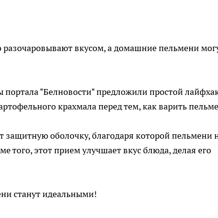
 разочаровывают вкусом, а домашние пельмени мог
ы портала "Белновости" предложили простой лайфхак
артофельного крахмала перед тем, как варить пельм
ет защитную оболочку, благодаря которой пельмени 
е того, этот прием улучшает вкус блюда, делая его
ени станут идеальными!