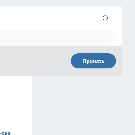
Принять
уева