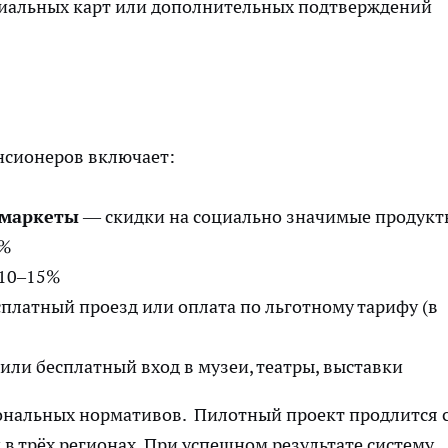
циальных карт или дополнительных подтверждений
енсионеров включает:
рмаркеты
— скидки на социально значимые продукт
0%
 10–15%
платный проезд или оплата по льготному тарифу (в
или бесплатный вход в музеи, театры, выставки
ональных нормативов. Пилотный проект продлится с
в трёх регионах. При успешном результате систему