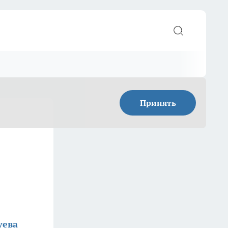
Принять
уева