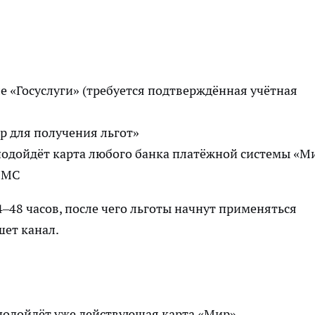
е «Госуслуги» (требуется подтверждённая учётная
р для получения льгот»
подойдёт карта любого банка платёжной системы «М
СМС
–48 часов, после чего льготы начнут применяться
ишет
канал
.
подойдёт уже действующая карта «Мир»