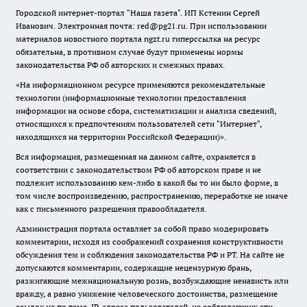
Городской интернет-портал "Наша газета". ИП Кстенин Сергей
Иванович. Электронная почта: red@pg21.ru. При использовании
материалов новостного портала ngzt.ru гиперссылка на ресурс
обязательна, в противном случае будут применены нормы
законодательства РФ об авторских и смежных правах.
«На информационном ресурсе применяются рекомендательные
технологии (информационные технологии предоставления
информации на основе сбора, систематизации и анализа сведений,
относящихся к предпочтениям пользователей сети "Интернет",
находящихся на территории Российской Федерации)».
Вся информация, размещенная на данном сайте, охраняется в
соответствии с законодательством РФ об авторском праве и не
подлежит использованию кем-либо в какой бы то ни было форме, в
том числе воспроизведению, распространению, переработке не иначе
как с письменного разрешения правообладателя.
Администрация портала оставляет за собой право модерировать
комментарии, исходя из соображений сохранения конструктивности
обсуждения тем и соблюдения законодательства РФ и РТ. На сайте не
допускаются комментарии, содержащие нецензурную брань,
разжигающие межнациональную рознь, возбуждающие ненависть или
вражду, а равно унижение человеческого достоинства, размещение
ссылок не по теме. IP-адреса пользователей, не соблюдающих эти