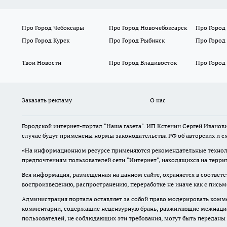
Про Город Чебоксары
Про Город Новочебоксарск
Про Город
Про Город Курск
Про Город Рыбинск
Про Город
Твои Новости
Про Город Владивосток
Про Город
Заказать рекламу
О нас
Городской интернет-портал "Наша газета". ИП Кстенин Сергей Иванови
случае будут применены нормы законодательства РФ об авторских и с
«На информационном ресурсе применяются рекомендательные техноло
предпочтениям пользователей сети "Интернет", находящихся на терри
Вся информация, размещенная на данном сайте, охраняется в соответс
воспроизведению, распространению, переработке не иначе как с пись
Администрация портала оставляет за собой право модерировать комме
комментарии, содержащие нецензурную брань, разжигающие межнацион
пользователей, не соблюдающих эти требования, могут быть переданы