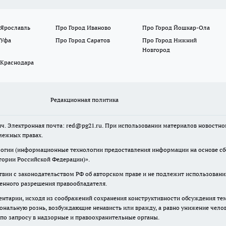
 Ярославль
Про Город Иваново
Про Город Йошкар-Ола
 Уфа
Про Город Саратов
Про Город Нижний
Новгород
 Краснодара
Редакционная политика
ч. Электронная почта: red@pg21.ru. При использовании материалов новостного
межных правах.
гии (информационные технологии предоставления информации на основе сбор
тории Российской Федерации)».
твии с законодательством РФ об авторском праве и не подлежит использовани
менного разрешения правообладателя.
нтарии, исходя из соображений сохранения конструктивности обсуждения тем 
альную рознь, возбуждающие ненависть или вражду, а равно унижение челове
 по запросу в надзорные и правоохранительные органы.