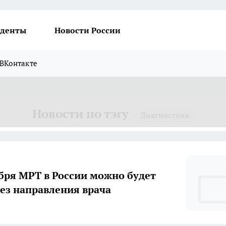
денты
Новости России
ВКонтакте
Новости по тэгу
Диагностика
ября МРТ в России можно будет
без направления врача