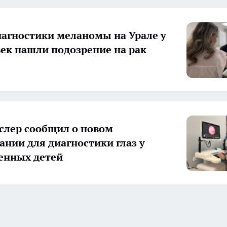
иагностики меланомы на Урале у
век нашли подозрение на рак
слер сообщил о новом
ании для диагностики глаз у
енных детей