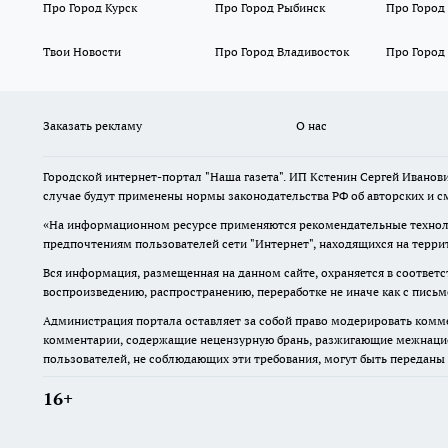
Про Город Курск
Про Город Рыбинск
Про Город
Твои Новости
Про Город Владивосток
Про Город
Заказать рекламу
О нас
Городской интернет-портал "Наша газета". ИП Кстенин Сергей Иванови
случае будут применены нормы законодательства РФ об авторских и с
«На информационном ресурсе применяются рекомендательные техноло
предпочтениям пользователей сети "Интернет", находящихся на терри
Вся информация, размещенная на данном сайте, охраняется в соответс
воспроизведению, распространению, переработке не иначе как с пись
Администрация портала оставляет за собой право модерировать комме
комментарии, содержащие нецензурную брань, разжигающие межнацион
пользователей, не соблюдающих эти требования, могут быть переданы
16+