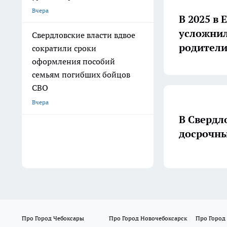
Вчера
В 2025 в
усложнил
Свердловские власти вдвое
родители
сократили сроки
оформления пособий
семьям погибших бойцов
СВО
Вчера
В Свердл
досрочны
Про Город Чебоксары
Про Город Новочебоксарск
Про Город