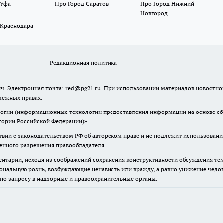
 Уфа
Про Город Саратов
Про Город Нижний
Новгород
 Краснодара
Редакционная политика
ч. Электронная почта: red@pg21.ru. При использовании материалов новостного
межных правах.
гии (информационные технологии предоставления информации на основе сбор
тории Российской Федерации)».
твии с законодательством РФ об авторском праве и не подлежит использовани
менного разрешения правообладателя.
нтарии, исходя из соображений сохранения конструктивности обсуждения тем 
альную рознь, возбуждающие ненависть или вражду, а равно унижение челове
 по запросу в надзорные и правоохранительные органы.