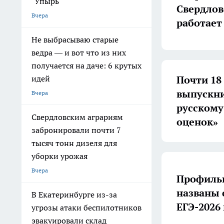
"Упырь"
Свердлов
Вчера
работает
Не выбрасываю старые
ведра — и вот что из них
получается на даче: 6 крутых
Почти 18
идей
выпускни
Вчера
русскому
Свердловским аграриям
оценок»
забронировали почти 7
тысяч тонн дизеля для
уборки урожая
Вчера
Профильн
названы
В Екатеринбурге из-за
ЕГЭ-2026
угрозы атаки беспилотников
эвакуировали склад