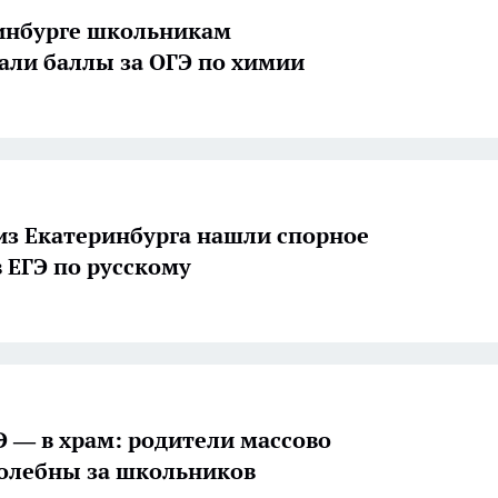
инбурге школьникам
али баллы за ОГЭ по химии
из Екатеринбурга нашли спорное
в ЕГЭ по русскому
Э — в храм: родители массово
олебны за школьников