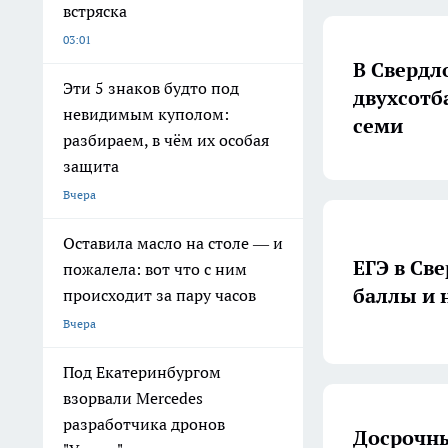
встряска
03:01
В Свердл
Эти 5 знаков будто под
двухсотб
невидимым куполом:
семи
разбираем, в чём их особая
защита
Вчера
Оставила масло на столе — и
ЕГЭ в Св
пожалела: вот что с ним
баллы и 
происходит за пару часов
Вчера
Под Екатеринбургом
взорвали Mercedes
разработчика дронов
Досрочны