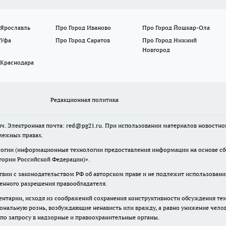
 Ярославль
Про Город Иваново
Про Город Йошкар-Ола
 Уфа
Про Город Саратов
Про Город Нижний
Новгород
 Краснодара
Редакционная политика
ч. Электронная почта: red@pg21.ru. При использовании материалов новостного
межных правах.
гии (информационные технологии предоставления информации на основе сбор
тории Российской Федерации)».
твии с законодательством РФ об авторском праве и не подлежит использовани
менного разрешения правообладателя.
нтарии, исходя из соображений сохранения конструктивности обсуждения тем 
альную рознь, возбуждающие ненависть или вражду, а равно унижение челове
 по запросу в надзорные и правоохранительные органы.