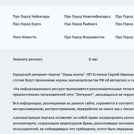
Про Город Чебоксары
Про Город Новочебоксарск
Про Город
Про Город Курск
Про Город Рыбинск
Про Город
Твои Новости
Про Город Владивосток
Про Город
Заказать рекламу
О нас
Городской интернет-портал "Наша газета". ИП Кстенин Сергей Иванови
случае будут применены нормы законодательства РФ об авторских и с
«На информационном ресурсе применяются рекомендательные техноло
предпочтениям пользователей сети "Интернет", находящихся на терри
Вся информация, размещенная на данном сайте, охраняется в соответс
воспроизведению, распространению, переработке не иначе как с пись
Администрация портала оставляет за собой право модерировать комме
комментарии, содержащие нецензурную брань, разжигающие межнацион
пользователей, не соблюдающих эти требования, могут быть переданы