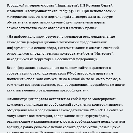
Городской интернет-портал "Наша газета". ИП Кстенин Сергей
Иванович. Электронная почта: red@pg21.ru. При использовании
материалов новостного портала ngzt.ru гиперссылка на ресурс
обязательна, в противном случае будут применены нормы
законодательства РФ об авторских и смежных правах.
«На информационном ресурсе применяются рекомендательные
технологии (информационные технологии предоставления
информации на основе сбора, систематизации и анализа сведений,
относящихся к предпочтениям пользователей сети "Интернет",
находящихся на территории Российской Федерации)».
Вся информация, размещенная на данном сайте, охраняется в
соответствии с законодательством РФ об авторском праве и не
подлежит использованию кем-либо в какой бы то ни было форме, в
том числе воспроизведению, распространению, переработке не иначе
как с письменного разрешения правообладателя.
Администрация портала оставляет за собой право модерировать
комментарии, исходя из соображений сохранения конструктивности
обсуждения тем и соблюдения законодательства РФ и РТ. На сайте не
допускаются комментарии, содержащие нецензурную брань,
разжигающие межнациональную рознь, возбуждающие ненависть или
вражду, а равно унижение человеческого достоинства, размещение
ссылок не по теме. IP-адреса пользователей, не соблюдающих эти