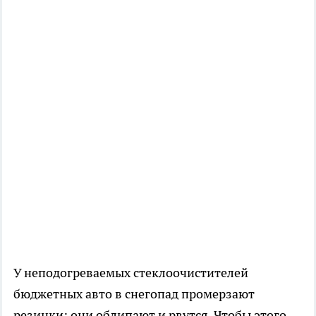
У неподогреваемых стеклоочистителей
бюджетных авто в снегопад промерзают
резинки: они облипают и рвутся. Чтобы этого