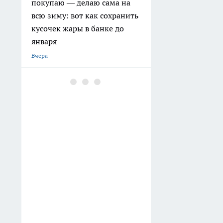
покупаю — делаю сама на
всю зиму: вот как сохранить
кусочек жары в банке до
января
Вчера
Бывший замминистра ЖКХ
Свердловской области
скончался в Екатеринбурге
Вчера
В Свердловской области
пока не решились на полное
закрытие магазинов с
вейпами
Вчера
В Екатеринбург прибыл