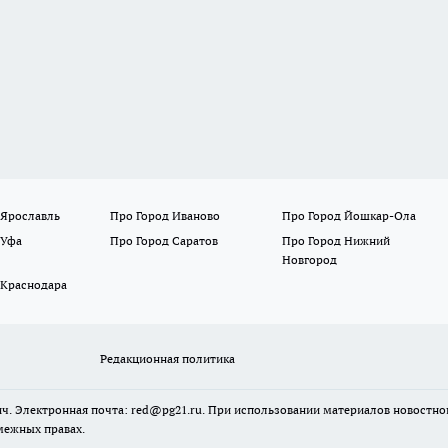
 Ярославль
Про Город Иваново
Про Город Йошкар-Ола
 Уфа
Про Город Саратов
Про Город Нижний
Новгород
 Краснодара
Редакционная политика
ч. Электронная почта: red@pg21.ru. При использовании материалов новостного
межных правах.