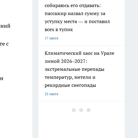
собираюсь его отдавать:
пассажир назвал сумму за
уступку места — и поставил
ений
всех в тупик
17 июля
те с
Климатический хаос на Урале
зимой 2026–2027:
экстремальные перепады
температур, метели и
он
рекордные снегопады
25 июля
РЖД ужесточили правила: эти
привычные вещи в поезде
теперь под запретом
19 июля