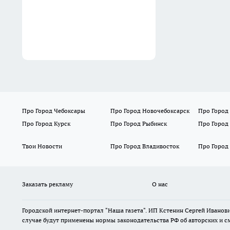
всероссийский крестный ход
с тремя святынями
Вчера
Про Город Чебоксары
Про Город Новочебоксарск
Про Город
Про Город Курск
Про Город Рыбинск
Про Город
Твои Новости
Про Город Владивосток
Про Город
Заказать рекламу
О нас
Городской интернет-портал "Наша газета". ИП Кстенин Сергей Иванови
случае будут применены нормы законодательства РФ об авторских и с