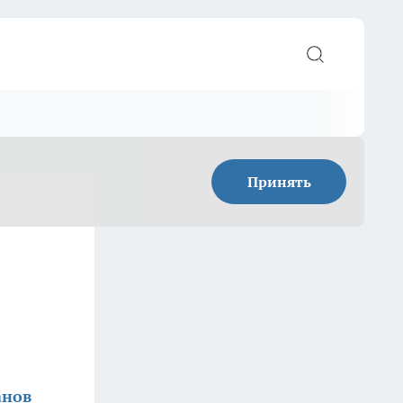
Принять
анов