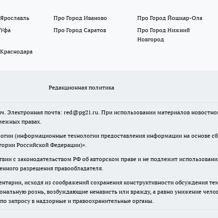
 Ярославль
Про Город Иваново
Про Город Йошкар-Ола
 Уфа
Про Город Саратов
Про Город Нижний
Новгород
 Краснодара
Редакционная политика
ч. Электронная почта: red@pg21.ru. При использовании материалов новостного
межных правах.
гии (информационные технологии предоставления информации на основе сбор
тории Российской Федерации)».
твии с законодательством РФ об авторском праве и не подлежит использовани
менного разрешения правообладателя.
нтарии, исходя из соображений сохранения конструктивности обсуждения тем 
альную рознь, возбуждающие ненависть или вражду, а равно унижение челове
 по запросу в надзорные и правоохранительные органы.