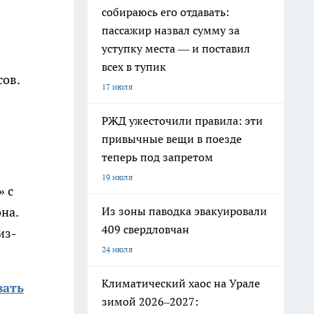
собираюсь его отдавать:
пассажир назвал сумму за
уступку места — и поставил
всех в тупик
сов.
17 июля
РЖД ужесточили правила: эти
привычные вещи в поезде
теперь под запретом
19 июля
» с
на.
Из зоны паводка эвакуировали
409 свердловчан
из-
24 июля
Климатический хаос на Урале
вать
зимой 2026–2027: