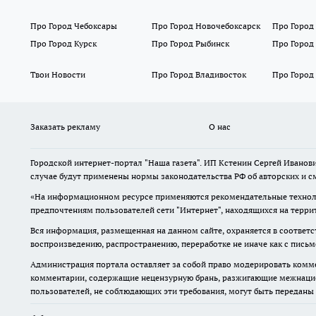
Про Город Чебоксары
Про Город Новочебоксарск
Про Город
Про Город Курск
Про Город Рыбинск
Про Город
Твои Новости
Про Город Владивосток
Про Город
Заказать рекламу
О нас
Городской интернет-портал "Наша газета". ИП Кстенин Сергей Иванови
случае будут применены нормы законодательства РФ об авторских и с
«На информационном ресурсе применяются рекомендательные техноло
предпочтениям пользователей сети "Интернет", находящихся на терри
Вся информация, размещенная на данном сайте, охраняется в соответс
воспроизведению, распространению, переработке не иначе как с пись
Администрация портала оставляет за собой право модерировать комме
комментарии, содержащие нецензурную брань, разжигающие межнацион
пользователей, не соблюдающих эти требования, могут быть переданы