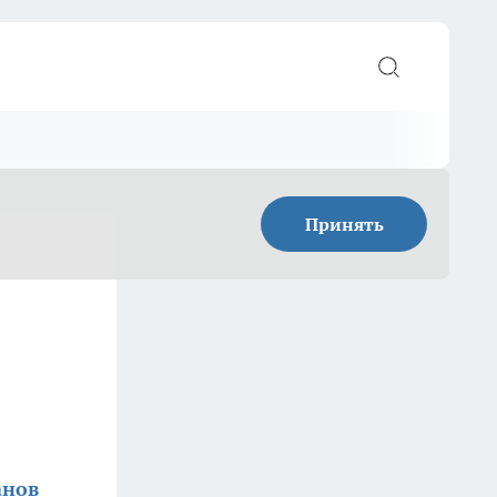
Принять
анов