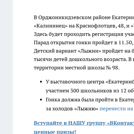
В Орджоникидзевском районе Екатерин
«Калининец» на Краснофлотцев, 48, и 
Здесь будет проходить регистрация уча
Парад открытия гонки пройдет в 11.50, а
Детский вариант «Лыжни» пройдет на б
тысячи детей дошкольного возраста. В 
территории местной школы № 98.
У выставочного центра «Екатерин
участием 300 школьников из 12 о
Гонка должна была пройти в Екате
за холодов «Лыжню»
перенесли на
Вступайте в НАШУ группу «ВКонтак
ценные призы!