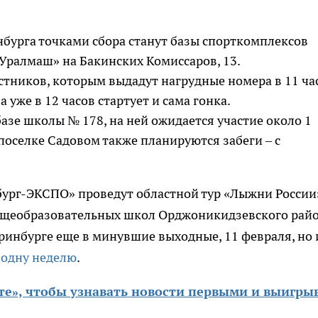
бурга точками сбора станут базы спорткомплексов
«Уралмаш» на Бакинских Комиссаров, 13.
стников, которым выдадут нагрудные номера в 11 ча
 уже в 12 часов стартует и сама гонка.
азе школы № 178, на ней ожидается участие около 1
поселке Садовом также планируются забеги – с
бург-ЭКСПО» проведут областной тур «Лыжни России
бщеобразовательных школ Орджоникидзевского райо
ринбурге еще в минувшие выходные, 11 февраля, но 
 одну неделю
.
те», чтобы узнавать новости первыми и выигры