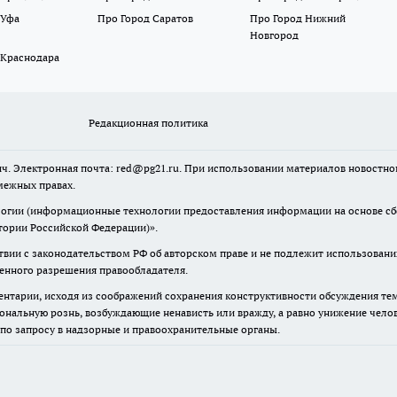
 Уфа
Про Город Саратов
Про Город Нижний
Новгород
 Краснодара
Редакционная политика
ч. Электронная почта: red@pg21.ru. При использовании материалов новостного
межных правах.
гии (информационные технологии предоставления информации на основе сбор
тории Российской Федерации)».
твии с законодательством РФ об авторском праве и не подлежит использовани
менного разрешения правообладателя.
нтарии, исходя из соображений сохранения конструктивности обсуждения тем 
альную рознь, возбуждающие ненависть или вражду, а равно унижение челове
 по запросу в надзорные и правоохранительные органы.