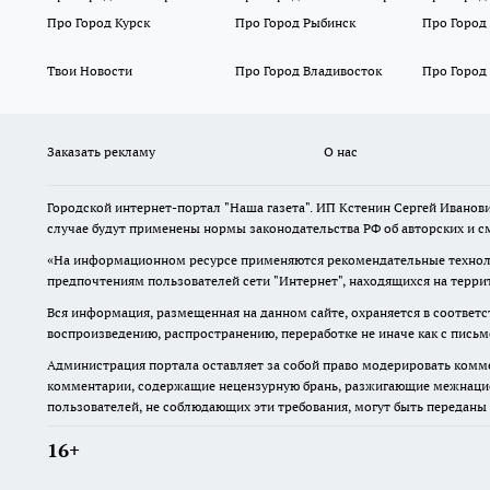
Про Город Курск
Про Город Рыбинск
Про Город
Твои Новости
Про Город Владивосток
Про Город
Заказать рекламу
О нас
Городской интернет-портал "Наша газета". ИП Кстенин Сергей Иванови
случае будут применены нормы законодательства РФ об авторских и с
«На информационном ресурсе применяются рекомендательные техноло
предпочтениям пользователей сети "Интернет", находящихся на терри
Вся информация, размещенная на данном сайте, охраняется в соответс
воспроизведению, распространению, переработке не иначе как с пись
Администрация портала оставляет за собой право модерировать комме
комментарии, содержащие нецензурную брань, разжигающие межнацион
пользователей, не соблюдающих эти требования, могут быть переданы
16+