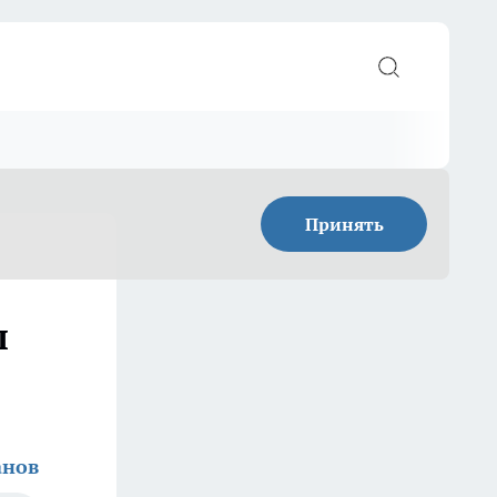
Принять
л
анов