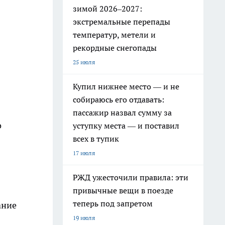
зимой 2026–2027:
экстремальные перепады
температур, метели и
рекордные снегопады
25 июля
Купил нижнее место — и не
собираюсь его отдавать:
пассажир назвал сумму за
о
уступку места — и поставил
всех в тупик
17 июля
РЖД ужесточили правила: эти
привычные вещи в поезде
теперь под запретом
ание
19 июля