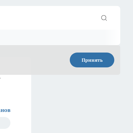
Принять
а
анов