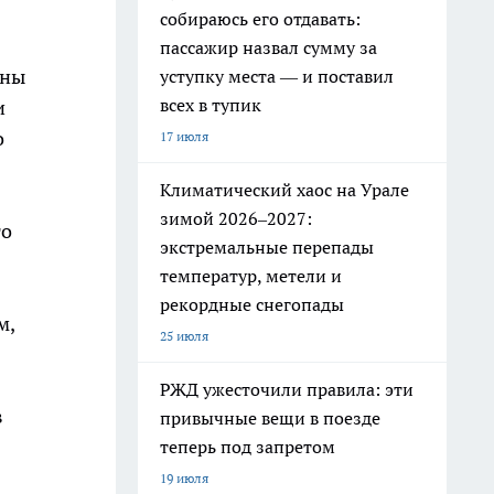
собираюсь его отдавать:
пассажир назвал сумму за
ены
уступку места — и поставил
всех в тупик
и
о
17 июля
Климатический хаос на Урале
зимой 2026–2027:
то
экстремальные перепады
температур, метели и
рекордные снегопады
м,
25 июля
РЖД ужесточили правила: эти
в
привычные вещи в поезде
теперь под запретом
19 июля