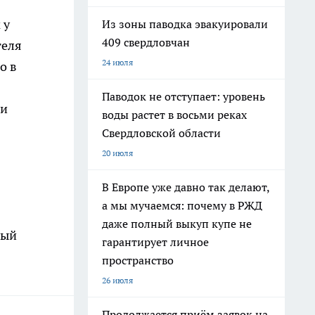
 у
Из зоны паводка эвакуировали
409 свердловчан
теля
24 июля
о в
Паводок не отступает: уровень
 и
воды растет в восьми реках
Свердловской области
20 июля
В Европе уже давно так делают,
а мы мучаемся: почему в РЖД
даже полный выкуп купе не
ный
гарантирует личное
пространство
26 июля
Продолжается приём заявок на