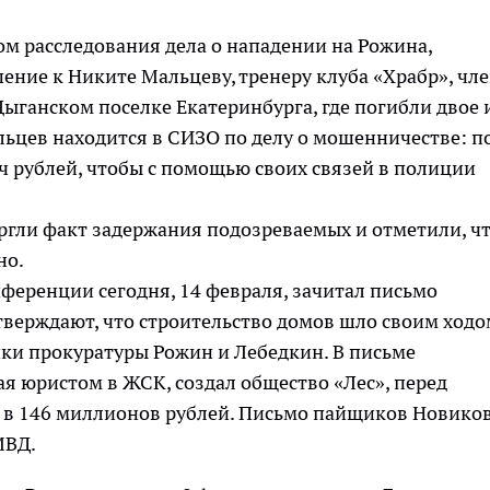
ом расследования дела о нападении на Рожина,
ие к Никите Мальцеву, тренеру клуба «Храбр», чл
Цыганском поселке Екатеринбурга, где погибли двое 
льцев находится в СИЗО по делу о мошенничестве: п
яч рублей, чтобы с помощью своих связей в полиции
ргли факт задержания подозреваемых и отметили, ч
но.
ференции сегодня, 14 февраля, зачитал письмо
верждают, что строительство домов шло своим ходо
ики прокуратуры Рожин и Лебедкин. В письме
ая юристом в ЖСК, создал общество «Лес», перед
г в 146 миллионов рублей. Письмо пайщиков Новико
МВД.