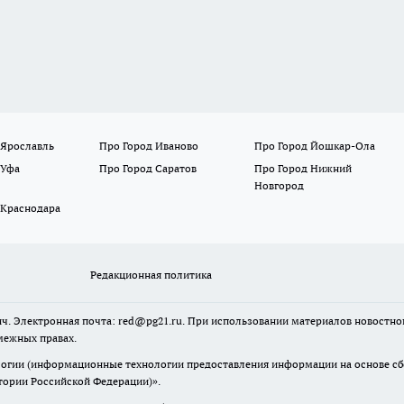
 Ярославль
Про Город Иваново
Про Город Йошкар-Ола
 Уфа
Про Город Саратов
Про Город Нижний
Новгород
 Краснодара
Редакционная политика
ч. Электронная почта: red@pg21.ru. При использовании материалов новостного
межных правах.
гии (информационные технологии предоставления информации на основе сбор
тории Российской Федерации)».