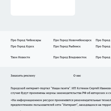
Про Город Чебоксары
Про Город Новочебоксарск
Про Город
Про Город Курск
Про Город Рыбинск
Про Город
Твои Новости
Про Город Владивосток
Про Город
Заказать рекламу
О нас
Городской интернет-портал "Наша газета". ИП Кстенин Сергей Иванови
случае будут применены нормы законодательства РФ об авторских и с
«На информационном ресурсе применяются рекомендательные техноло
предпочтениям пользователей сети "Интернет", находящихся на терри