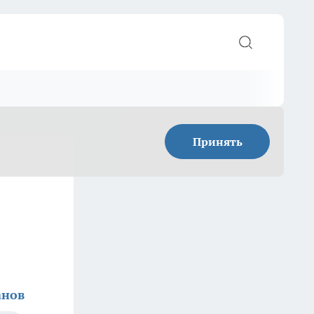
Принять
анов