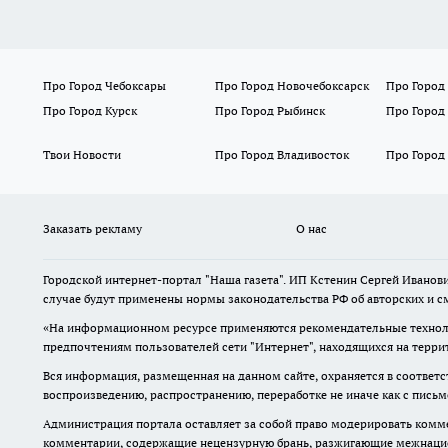
Про Город Чебоксары
Про Город Новочебоксарск
Про Город
Про Город Курск
Про Город Рыбинск
Про Город
Твои Новости
Про Город Владивосток
Про Город
Заказать рекламу
О нас
Городской интернет-портал "Наша газета". ИП Кстенин Сергей Иванови
случае будут применены нормы законодательства РФ об авторских и с
«На информационном ресурсе применяются рекомендательные техноло
предпочтениям пользователей сети "Интернет", находящихся на терри
Вся информация, размещенная на данном сайте, охраняется в соответс
воспроизведению, распространению, переработке не иначе как с пись
Администрация портала оставляет за собой право модерировать комме
комментарии, содержащие нецензурную брань, разжигающие межнацион