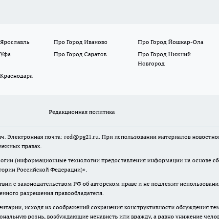
 Ярославль
Про Город Иваново
Про Город Йошкар-Ола
 Уфа
Про Город Саратов
Про Город Нижний
Новгород
 Краснодара
Редакционная политика
ч. Электронная почта: red@pg21.ru. При использовании материалов новостного
межных правах.
гии (информационные технологии предоставления информации на основе сбор
тории Российской Федерации)».
твии с законодательством РФ об авторском праве и не подлежит использовани
менного разрешения правообладателя.
нтарии, исходя из соображений сохранения конструктивности обсуждения тем 
альную рознь, возбуждающие ненависть или вражду, а равно унижение челове