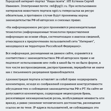
Городской интернет-портал "Наша газета". ИП Кстенин Сергей
Иванович. Электронная почта: red@pg21.ru. При использовании
материалов новостного портала ngzt.ru гиперссылка на ресурс
обязательна, в противном случае будут применены нормы
законодательства РФ об авторских и смежных правах.
«На информационном ресурсе применяются рекомендательные
технологии (информационные технологии предоставления
информации на основе сбора, систематизации и анализа сведений,
относящихся к предпочтениям пользователей сети "Интернет",
находящихся на территории Российской Федерации)».
Вся информация, размещенная на данном сайте, охраняется в
соответствии с законодательством РФ об авторском праве и не
подлежит использованию кем-либо в какой бы то ни было форме, в
том числе воспроизведению, распространению, переработке не иначе
как с письменного разрешения правообладателя.
Администрация портала оставляет за собой право модерировать
комментарии, исходя из соображений сохранения конструктивности
обсуждения тем и соблюдения законодательства РФ и РТ. На сайте не
допускаются комментарии, содержащие нецензурную брань,
разжигающие межнациональную рознь, возбуждающие ненависть или
вражду, а равно унижение человеческого достоинства, размещение
ссылок не по теме. IP-адреса пользователей, не соблюдающих эти