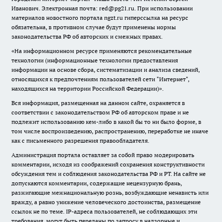
Иванович. Электронная почта: red@pg21.ru. При использовании
материалов новостного портала ngzt.ru гиперссылка на ресурс
обязательна, в противном случае будут применены нормы
законодательства РФ об авторских и смежных правах.
«На информационном ресурсе применяются рекомендательные
технологии (информационные технологии предоставления
информации на основе сбора, систематизации и анализа сведений,
относящихся к предпочтениям пользователей сети "Интернет",
находящихся на территории Российской Федерации)».
Вся информация, размещенная на данном сайте, охраняется в
соответствии с законодательством РФ об авторском праве и не
подлежит использованию кем-либо в какой бы то ни было форме, в
том числе воспроизведению, распространению, переработке не иначе
как с письменного разрешения правообладателя.
Администрация портала оставляет за собой право модерировать
комментарии, исходя из соображений сохранения конструктивности
обсуждения тем и соблюдения законодательства РФ и РТ. На сайте не
допускаются комментарии, содержащие нецензурную брань,
разжигающие межнациональную рознь, возбуждающие ненависть или
вражду, а равно унижение человеческого достоинства, размещение
ссылок не по теме. IP-адреса пользователей, не соблюдающих эти
требования, могут быть переданы по запросу в надзорные и