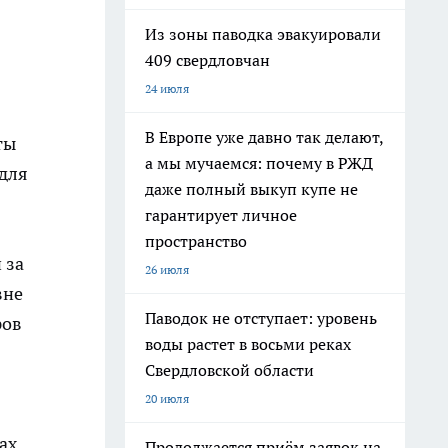
Из зоны паводка эвакуировали
409 свердловчан
24 июля
В Европе уже давно так делают,
ты
а мы мучаемся: почему в РЖД
 для
даже полный выкуп купе не
гарантирует личное
пространство
 за
26 июля
вне
Паводок не отступает: уровень
ров
воды растет в восьми реках
Свердловской области
20 июля
ах
Продолжается приём заявок на