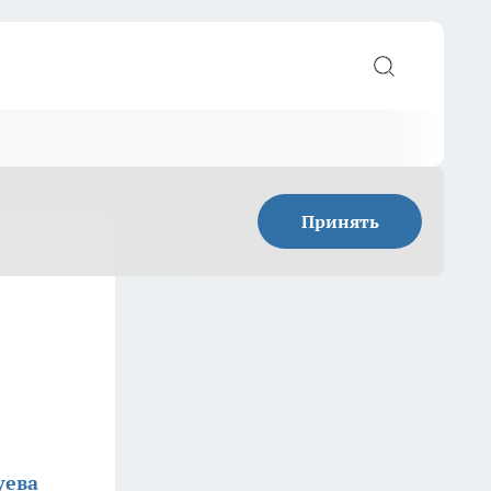
Принять
уева