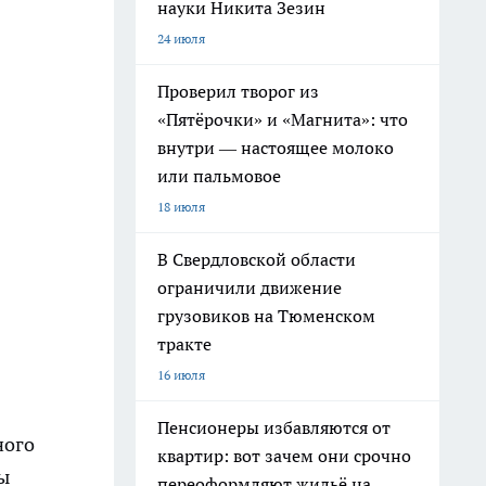
науки Никита Зезин
24 июля
Проверил творог из
«Пятёрочки» и «Магнита»: что
внутри — настоящее молоко
или пальмовое
18 июля
В Свердловской области
ограничили движение
грузовиков на Тюменском
тракте
16 июля
Пенсионеры избавляются от
ного
квартир: вот зачем они срочно
ы
переоформляют жильё на