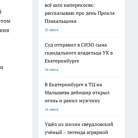
всё шло наперекосяк:
й
рассказываю про день Прокла
этом
Плакальщика
ения
25 июля
Суд отправил в СИЗО сына
скандального владельца УК в
Екатеринбурге
ии
24 июля
В Екатеринбурге в ТЦ на
Малышева дебошир открыл
огонь и ранил мужчину
16 июля
Ушёл из жизни свердловский
учёный – легенда аграрной