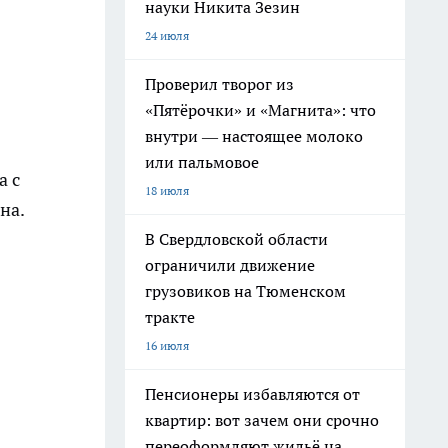
науки Никита Зезин
24 июля
Проверил творог из
«Пятёрочки» и «Магнита»: что
внутри — настоящее молоко
или пальмовое
а с
18 июля
на.
В Свердловской области
ограничили движение
грузовиков на Тюменском
тракте
16 июля
Пенсионеры избавляются от
квартир: вот зачем они срочно
переоформляют жильё на