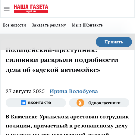
Все новости
Заказать рекламу
Мы в ВКонтакте
Принять
Полицейский-преступник:
силовики раскрыли подробности
дела об «адской автомойке»
27 августа 2025
Ирина Волобуева
В Каменске-Уральском арестован сотрудник
полиции, причастный к резонансному делу
о пытках на так называемой «адской