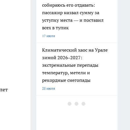
собираюсь его отдавать:
пассажир назвал сумму за
уступку места — и поставил
всех в тупик
17 июля
Климатический хаос на Урале
зимой 2026–2027:
экстремальные перепады
температур, метели и
рекордные снегопады
лет
25 июля
РЖД ужесточили правила: эти
привычные вещи в поезде
теперь под запретом
19 июля