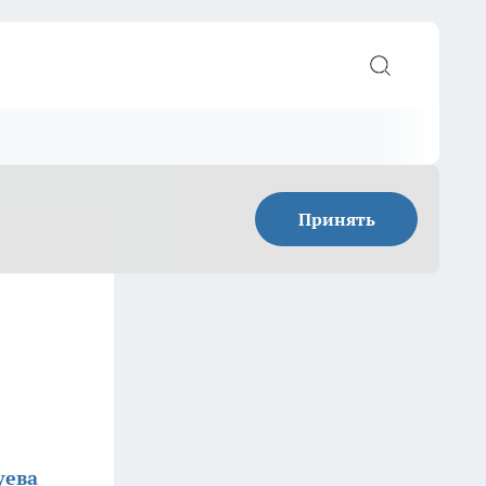
Принять
уева