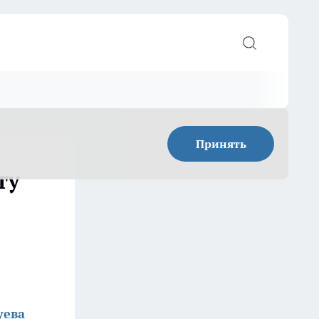
Принять
ту
уева