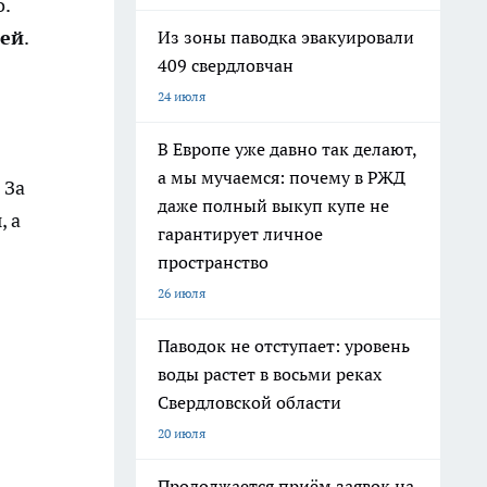
о.
ней
.
Из зоны паводка эвакуировали
409 свердловчан
24 июля
В Европе уже давно так делают,
а мы мучаемся: почему в РЖД
 За
даже полный выкуп купе не
, а
гарантирует личное
пространство
26 июля
Паводок не отступает: уровень
воды растет в восьми реках
Свердловской области
20 июля
Продолжается приём заявок на