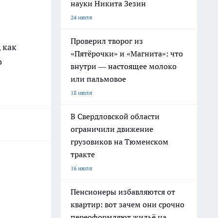
науки Никита Зезин
24 июля
Проверил творог из
 как
«Пятёрочки» и «Магнита»: что
о
внутри — настоящее молоко
или пальмовое
18 июля
В Свердловской области
ограничили движение
грузовиков на Тюменском
тракте
16 июля
Пенсионеры избавляются от
квартир: вот зачем они срочно
переоформляют жильё на