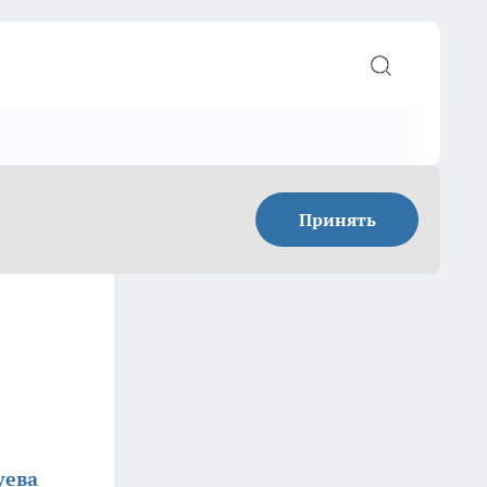
Принять
уева