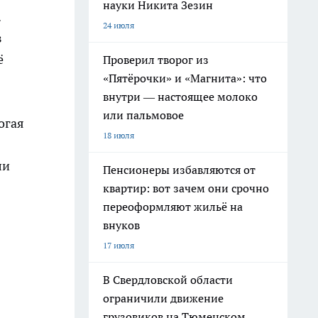
науки Никита Зезин
.
24 июля
з
ё
Проверил творог из
«Пятёрочки» и «Магнита»: что
внутри — настоящее молоко
или пальмовое
огая
18 июля
ли
Пенсионеры избавляются от
квартир: вот зачем они срочно
переоформляют жильё на
внуков
17 июля
В Свердловской области
ограничили движение
грузовиков на Тюменском