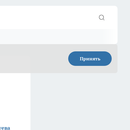
Принять
уева