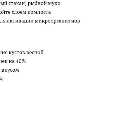
ный стакан) рыбной муки
ройте слоем компоста
для активации микроорганизмов
ние кустов весной
чек на 40%
 вкусом
0%