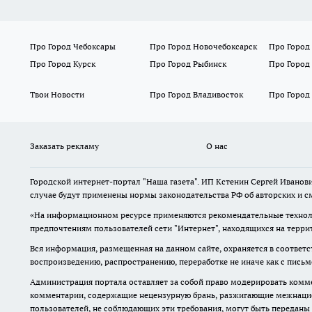
Про Город Чебоксары
Про Город Новочебоксарск
Про Город
Про Город Курск
Про Город Рыбинск
Про Город
Твои Новости
Про Город Владивосток
Про Город
Заказать рекламу
О нас
Городской интернет-портал "Наша газета". ИП Кстенин Сергей Иванови
случае будут применены нормы законодательства РФ об авторских и с
«На информационном ресурсе применяются рекомендательные техноло
предпочтениям пользователей сети "Интернет", находящихся на терри
Вся информация, размещенная на данном сайте, охраняется в соответс
воспроизведению, распространению, переработке не иначе как с пись
Администрация портала оставляет за собой право модерировать комме
комментарии, содержащие нецензурную брань, разжигающие межнацион
пользователей, не соблюдающих эти требования, могут быть переданы