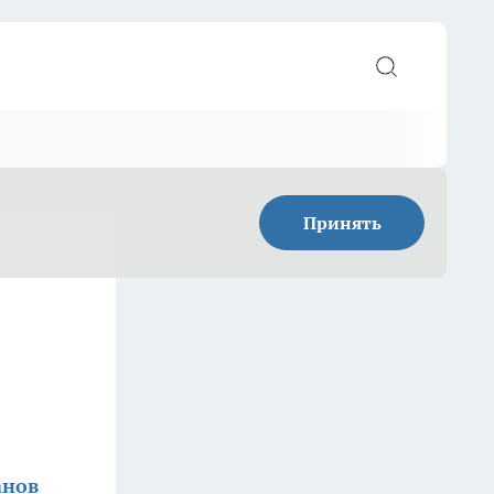
Принять
анов