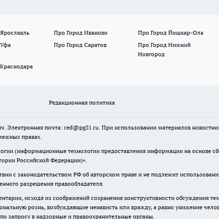
 Ярославль
Про Город Иваново
Про Город Йошкар-Ола
 Уфа
Про Город Саратов
Про Город Нижний
Новгород
 Краснодара
Редакционная политика
ч. Электронная почта: red@pg21.ru. При использовании материалов новостного
межных правах.
гии (информационные технологии предоставления информации на основе сбор
тории Российской Федерации)».
твии с законодательством РФ об авторском праве и не подлежит использовани
менного разрешения правообладателя.
нтарии, исходя из соображений сохранения конструктивности обсуждения тем 
альную рознь, возбуждающие ненависть или вражду, а равно унижение челове
 по запросу в надзорные и правоохранительные органы.