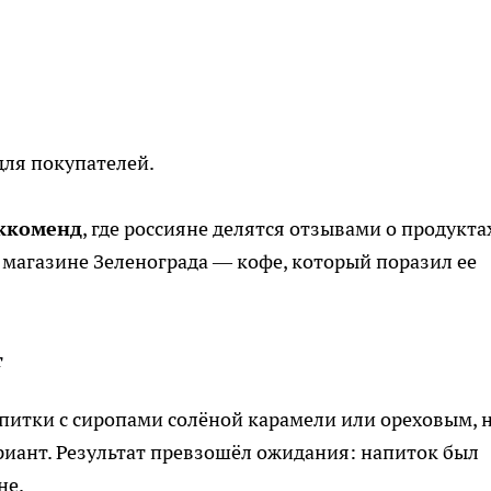
для покупателей.
ккоменд
, где россияне делятся отзывами о продукта
в магазине Зеленограда — кофе, который поразил ее
т
питки с сиропами солёной карамели или ореховым, 
риант. Результат превзошёл ожидания: напиток был
не.