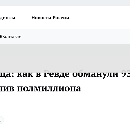
денты
Новости России
ВКонтакте
а: как в Ревде обманули 9
енив полмиллиона
а