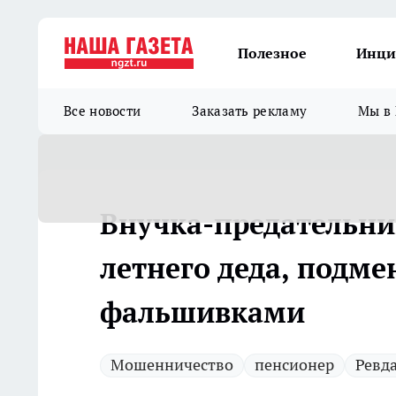
Полезное
Инци
Все новости
Заказать рекламу
Мы в 
Внучка-предательниц
летнего деда, подм
фальшивками
Мошенничество
пенсионер
Ревд