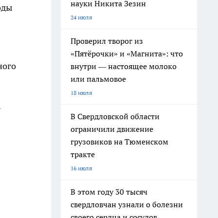
науки Никита Зезин
оды
24 июля
Проверил творог из
«Пятёрочки» и «Магнита»: что
ного
внутри — настоящее молоко
или пальмовое
18 июля
у
В Свердловской области
ограничили движение
грузовиков на Тюменском
тракте
16 июля
В этом году 30 тысяч
свердловчан узнали о болезни
своего сердца и сосудов