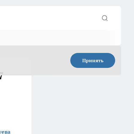
Принять
7
уева