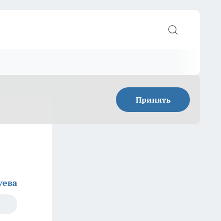
Принять
уева