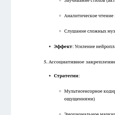
Заучивание стихов (ак
Аналитическое чтение 
Слушание сложных му
Эффект
: Усиление нейроп
5. Ассоциативное закреплен
Стратегии
:
Мультисенсорное кодир
ощущениями)
Эмоциональное марки