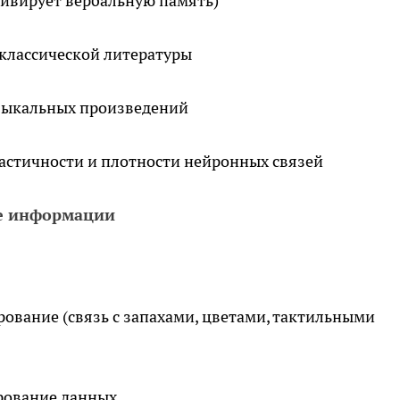
тивирует вербальную память)
классической литературы
зыкальных произведений
ластичности и плотности нейронных связей
ие информации
ование (связь с запахами, цветами, тактильными
рование данных