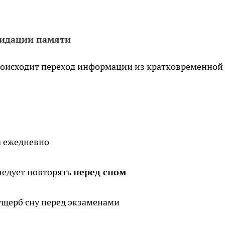
лидации памяти
происходит переход информации из кратковременной
а ежедневно
ледует повторять
перед сном
 ущерб сну перед экзаменами