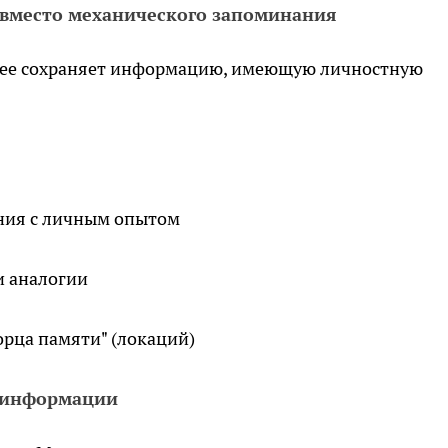
 вместо механического запоминания
нее сохраняет информацию, имеющую личностную
ния с личным опытом
и аналогии
орца памяти" (локаций)
я информации