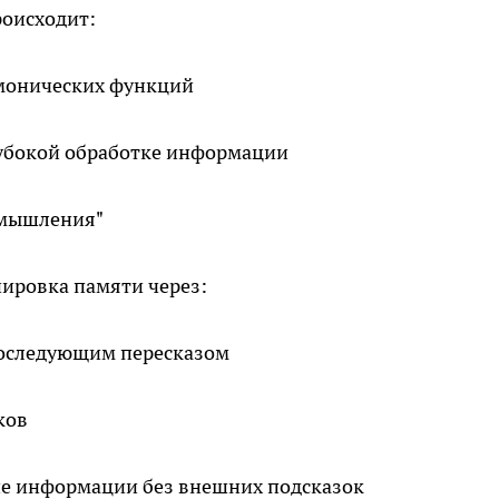
роисходит:
монических функций
лубокой обработке информации
 мышления"
нировка памяти через:
последующим пересказом
ков
ие информации без внешних подсказок