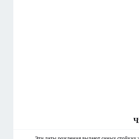
Ч
Эти даты рождения выдают самых стойких 