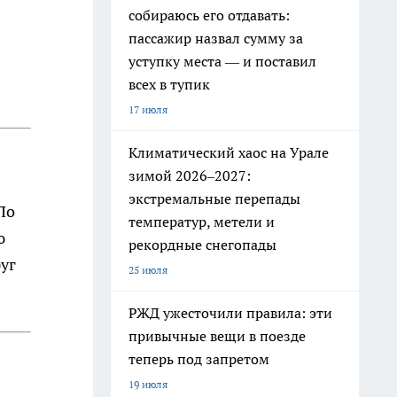
собираюсь его отдавать:
пассажир назвал сумму за
уступку места — и поставил
всех в тупик
17 июля
Климатический хаос на Урале
зимой 2026–2027:
экстремальные перепады
По
температур, метели и
ю
рекордные снегопады
руг
25 июля
РЖД ужесточили правила: эти
привычные вещи в поезде
теперь под запретом
19 июля