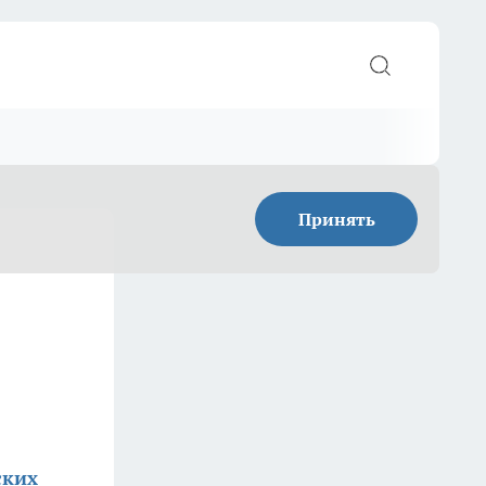
Принять
ских