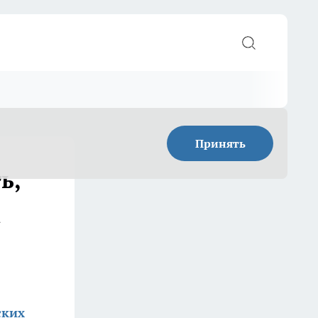
Принять
ь,
а
ских