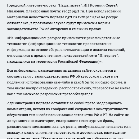
Городской интернет-портал "Наша газета". ИП Кстенин Сергей
Иванович. Электронная почта: red@pg21.ru. При использовании
материалов новостного портала ngzt.ru гиперссылка на ресурс
обязательна, в противном случае будут применены нормы
законодательства РФ об авторских и смежных правах.
«На информационном ресурсе применяются рекомендательные
технологии (информационные технологии предоставления
информации на основе сбора, систематизации и анализа сведений,
относящихся к предпочтениям пользователей сети "Интернет",
находящихся на территории Российской Федерации)».
Вся информация, размещенная на данном сайте, охраняется в
соответствии с законодательством РФ об авторском праве и не
подлежит использованию кем-либо в какой бы то ни было форме, в
том числе воспроизведению, распространению, переработке не иначе
как с письменного разрешения правообладателя.
Администрация портала оставляет за собой право модерировать
комментарии, исходя из соображений сохранения конструктивности
обсуждения тем и соблюдения законодательства РФ и РТ. На сайте не
допускаются комментарии, содержащие нецензурную брань,
разжигающие межнациональную рознь, возбуждающие ненависть или
вражду, а равно унижение человеческого достоинства, размещение
ссылок не по теме. IP-адреса пользователей, не соблюдающих эти