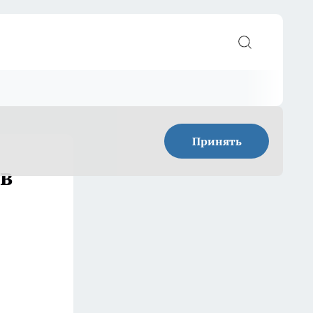
Принять
 в