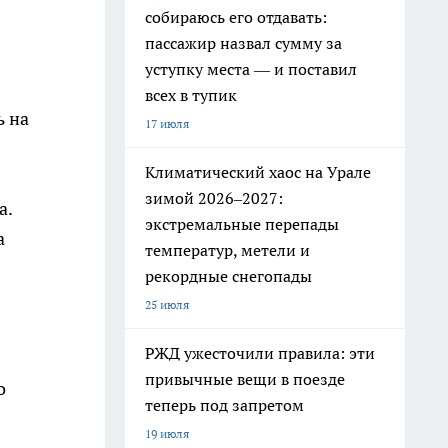
собираюсь его отдавать:
пассажир назвал сумму за
уступку места — и поставил
всех в тупик
ь на
17 июля
Климатический хаос на Урале
зимой 2026–2027:
а.
экстремальные перепады
а
температур, метели и
рекордные снегопады
25 июля
РЖД ужесточили правила: эти
привычные вещи в поезде
о
теперь под запретом
19 июля