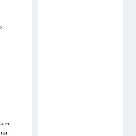
экстремальные перепады
температур, метели и
рекордные снегопады
о
25 июля
Паводок не отступает: уровень
воды растет в восьми реках
Свердловской области
20 июля
В Европе уже давно так делают,
а мы мучаемся: почему в РЖД
даже полный выкуп купе не
гарантирует личное
пространство
26 июля
вает
пи.
Продолжается приём заявок на