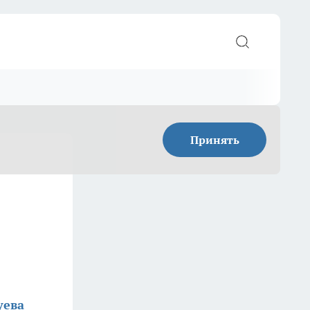
Принять
уева