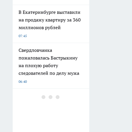
В Екатеринбурге выставили
на продажу квартиру за 360
миллионов рублей
07:45
Свердловчанка
пожаловалась Бастрыкину
на плохую работу
следователей по делу мужа
06:40
Места 35–38 не беру даже со
скидкой: почему эти полки
в плацкарте стоит избегать
любой ценой
06:11