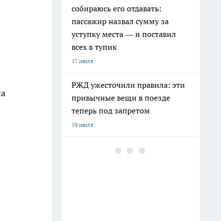
собираюсь его отдавать:
пассажир назвал сумму за
уступку места — и поставил
всех в тупик
17 июля
РЖД ужесточили правила: эти
на
привычные вещи в поезде
теперь под запретом
19 июля
Из зоны паводка эвакуировали
409 свердловчан
24 июля
Климатический хаос на Урале
зимой 2026–2027: