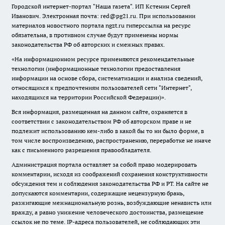
Городской интернет-портал "Наша газета". ИП Кстенин Сергей
Иванович. Электронная почта: red@pg21.ru. При использовании
материалов новостного портала ngzt.ru гиперссылка на ресурс
обязательна, в противном случае будут применены нормы
законодательства РФ об авторских и смежных правах.
«На информационном ресурсе применяются рекомендательные
технологии (информационные технологии предоставления
информации на основе сбора, систематизации и анализа сведений,
относящихся к предпочтениям пользователей сети "Интернет",
находящихся на территории Российской Федерации)».
Вся информация, размещенная на данном сайте, охраняется в
соответствии с законодательством РФ об авторском праве и не
подлежит использованию кем-либо в какой бы то ни было форме, в
том числе воспроизведению, распространению, переработке не иначе
как с письменного разрешения правообладателя.
Администрация портала оставляет за собой право модерировать
комментарии, исходя из соображений сохранения конструктивности
обсуждения тем и соблюдения законодательства РФ и РТ. На сайте не
допускаются комментарии, содержащие нецензурную брань,
разжигающие межнациональную рознь, возбуждающие ненависть или
вражду, а равно унижение человеческого достоинства, размещение
ссылок не по теме. IP-адреса пользователей, не соблюдающих эти