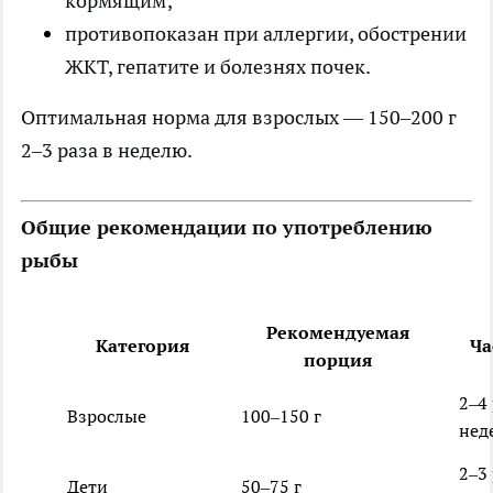
кормящим;
противопоказан при аллергии, обострении
ЖКТ, гепатите и болезнях почек.
Оптимальная норма для взрослых — 150–200 г
2–3 раза в неделю.
Общие рекомендации по употреблению
рыбы
Рекомендуемая
Категория
Ча
порция
2–4 
Взрослые
100–150 г
нед
2–3 
Дети
50–75 г