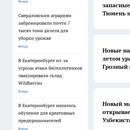
Вчера
запасные
Тюмень и
Свердловским аграриям
забронировали почти 7
тысяч тонн дизеля для
уборки урожая
Вчера
Новые на
летом ур
В Екатеринбурге из-за
Грозный 
угрозы атаки беспилотников
эвакуировали склад
Wildberries
Вчера
Новый ма
В Екатеринбурге началось
открывае
обучение для креативных
Узбекист
предпринимателей
Вчера