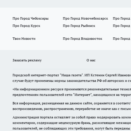
Про Город Чебоксары
Про Город Новочебоксарск
Про Город
Про Город Курск
Про Город Рыбинск
Про Город
Твои Новости
Про Город Владивосток
Про Город
Заказать рекламу
О нас
Городской интернет-портал "Наша газета". ИП Кстенин Сергей Иванови
случае будут применены нормы законодательства РФ об авторских и с
«На информационном ресурсе применяются рекомендательные техноло
предпочтениям пользователей сети "Интернет", находящихся на терри
Вся информация, размещенная на данном сайте, охраняется в соответс
воспроизведению, распространению, переработке не иначе как с пись
Администрация портала оставляет за собой право модерировать комме
комментарии, содержащие нецензурную брань, разжигающие межнацион
пользователей, не соблюдающих эти требования, могут быть переданы