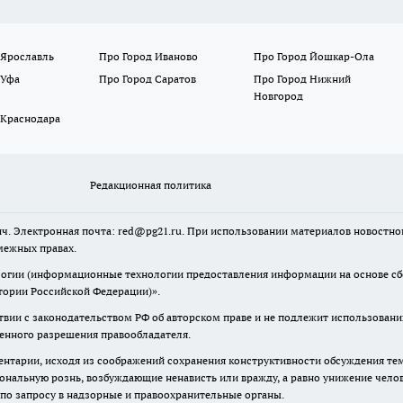
 Ярославль
Про Город Иваново
Про Город Йошкар-Ола
 Уфа
Про Город Саратов
Про Город Нижний
Новгород
 Краснодара
Редакционная политика
ч. Электронная почта: red@pg21.ru. При использовании материалов новостного
межных правах.
гии (информационные технологии предоставления информации на основе сбор
тории Российской Федерации)».
твии с законодательством РФ об авторском праве и не подлежит использовани
менного разрешения правообладателя.
нтарии, исходя из соображений сохранения конструктивности обсуждения тем 
альную рознь, возбуждающие ненависть или вражду, а равно унижение челове
 по запросу в надзорные и правоохранительные органы.