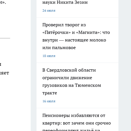
и».
науки Никита Зезин
24 июля
Проверил творог из
«Пятёрочки» и «Магнита»: что
внутри — настоящее молоко
или пальмовое
18 июля
ы
В Свердловской области
няет
ограничили движение
грузовиков на Тюменском
тракте
16 июля
Пенсионеры избавляются от
квартир: вот зачем они срочно
переоформляют жильё на