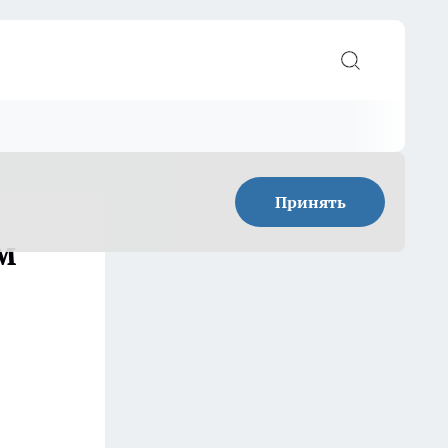
Принять
ем