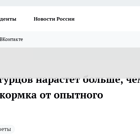
денты
Новости России
ВКонтакте
огурцов нарастет больше, ч
дкормка от опытного
веты