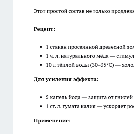
Этот простой состав не только продле
Рецепт:
1 стакан просеянной древесной зо
1 ч. л. натурального мёда — стим
10 л тёплой воды (30–35°C) — хол
Для усиления эффекта:
5 капель йода — защита от гнилей
1 ст. л. гумата калия — ускоряет р
Применение: