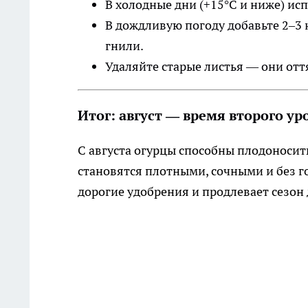
В холодные дни (+15°C и ниже) ис
В дождливую погоду добавьте 2–3 
гнили.
Удаляйте старые листья — они отт
Итог: август — время второго ур
С августа огурцы способны плодоносить
становятся плотными, сочными и без го
дорогие удобрения и продлевает сезон