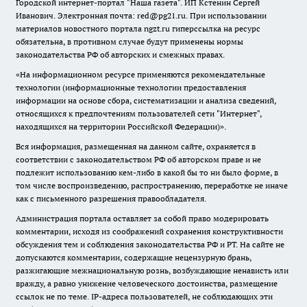
Городской интернет-портал "Наша газета". ИП Кстенин Сергей
Иванович. Электронная почта: red@pg21.ru. При использовании
материалов новостного портала ngzt.ru гиперссылка на ресурс
обязательна, в противном случае будут применены нормы
законодательства РФ об авторских и смежных правах.
«На информационном ресурсе применяются рекомендательные
технологии (информационные технологии предоставления
информации на основе сбора, систематизации и анализа сведений,
относящихся к предпочтениям пользователей сети "Интернет",
находящихся на территории Российской Федерации)».
Вся информация, размещенная на данном сайте, охраняется в
соответствии с законодательством РФ об авторском праве и не
подлежит использованию кем-либо в какой бы то ни было форме, в
том числе воспроизведению, распространению, переработке не иначе
как с письменного разрешения правообладателя.
Администрация портала оставляет за собой право модерировать
комментарии, исходя из соображений сохранения конструктивности
обсуждения тем и соблюдения законодательства РФ и РТ. На сайте не
допускаются комментарии, содержащие нецензурную брань,
разжигающие межнациональную рознь, возбуждающие ненависть или
вражду, а равно унижение человеческого достоинства, размещение
ссылок не по теме. IP-адреса пользователей, не соблюдающих эти