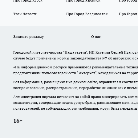
Про Город Курск
Про Город Рыбинск
Про Город
Твои Новости
Про Город Владивосток
Про Город
Заказать рекламу
О нас
Городской интернет-портал "Наша газета". ИП Кстенин Сергей Иванови
случае будут применены нормы законодательства РФ об авторских и с
«На информационном ресурсе применяются рекомендательные техноло
предпочтениям пользователей сети "Интернет", находящихся на терри
Вся информация, размещенная на данном сайте, охраняется в соответс
воспроизведению, распространению, переработке не иначе как с пись
Администрация портала оставляет за собой право модерировать комме
комментарии, содержащие нецензурную брань, разжигающие межнацион
пользователей, не соблюдающих эти требования, могут быть переданы
16+