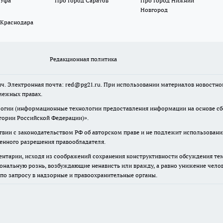
 Уфа
Про Город Саратов
Про Город Нижний
Новгород
 Краснодара
Редакционная политика
ч. Электронная почта: red@pg21.ru. При использовании материалов новостного
межных правах.
гии (информационные технологии предоставления информации на основе сбор
тории Российской Федерации)».
твии с законодательством РФ об авторском праве и не подлежит использовани
менного разрешения правообладателя.
нтарии, исходя из соображений сохранения конструктивности обсуждения тем 
альную рознь, возбуждающие ненависть или вражду, а равно унижение челове
 по запросу в надзорные и правоохранительные органы.