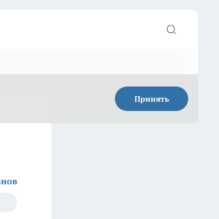
Принять
анов