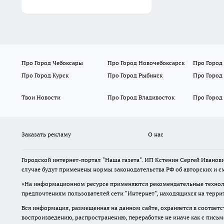
Про Город Чебоксары
Про Город Новочебоксарск
Про Город
Про Город Курск
Про Город Рыбинск
Про Город
Твои Новости
Про Город Владивосток
Про Город
Заказать рекламу
О нас
Городской интернет-портал "Наша газета". ИП Кстенин Сергей Иванови
случае будут применены нормы законодательства РФ об авторских и с
«На информационном ресурсе применяются рекомендательные техноло
предпочтениям пользователей сети "Интернет", находящихся на терри
Вся информация, размещенная на данном сайте, охраняется в соответс
воспроизведению, распространению, переработке не иначе как с пись