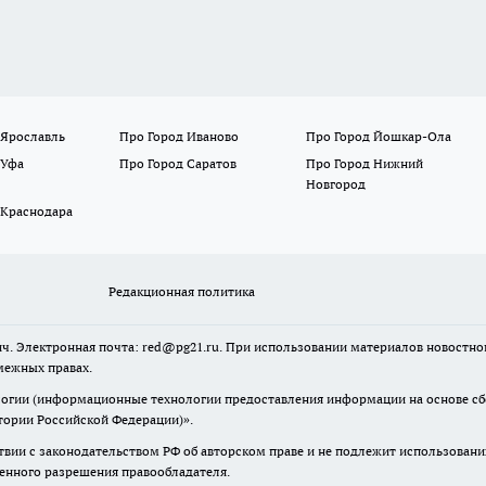
 Ярославль
Про Город Иваново
Про Город Йошкар-Ола
 Уфа
Про Город Саратов
Про Город Нижний
Новгород
 Краснодара
Редакционная политика
ч. Электронная почта: red@pg21.ru. При использовании материалов новостного
межных правах.
гии (информационные технологии предоставления информации на основе сбор
тории Российской Федерации)».
твии с законодательством РФ об авторском праве и не подлежит использовани
менного разрешения правообладателя.