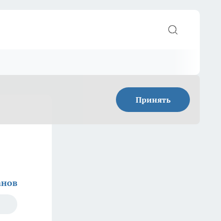
Принять
анов