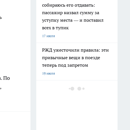
собираюсь его отдавать:
пассажир назвал сумму за
ь
уступку места — и поставил
всех в тупик
17 июля
РЖД ужесточили правила: эти
привычные вещи в поезде
теперь под запретом
19 июля
. По
,
Климатический хаос на Урале
зимой 2026–2027:
экстремальные перепады
температур, метели и
рекордные снегопады
25 июля