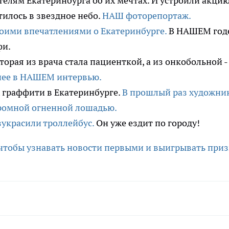
лям Екатеринбурга об их мечтах. И устроили акцию
тилось в звездное небо.
НАШ фоторепортаж.
воими впечатлениями о Екатеринбурге.
В НАШЕМ год
фи.
орая из врача стала пациенткой, а из онкобольной -
ее в НАШЕМ интервью.
 граффити в Екатеринбурге.
В прошлый раз художни
громной огненной лошадью.
зукрасили троллейбус.
Он уже ездит по городу!
 чтобы узнавать новости первыми и выигрывать приз