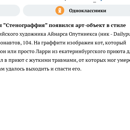
я "Стенограффия" появился арт-объект в стиле
йского художника Айнарса Олутниекса (ник - Dailypu
монавтов, 104. На граффити изображен кот, который
ион или просто Ларри из екатеринбургского приюта д
л в приют с жуткими травмами, от которых мог умер
м удалось выходить и спасти его.