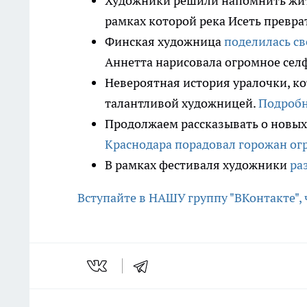
Художники решили напомнить жите
рамках которой река Исеть превра
Финская художница
поделилась с
Аннетта нарисовала огромное сел
Невероятная история уралочки, кот
талантливой художницей.
Подробн
Продолжаем рассказывать о новых
Краснодара порадовал горожан о
В рамках фестиваля художники
ра
Вступайте в НАШУ группу "ВКонтакте",