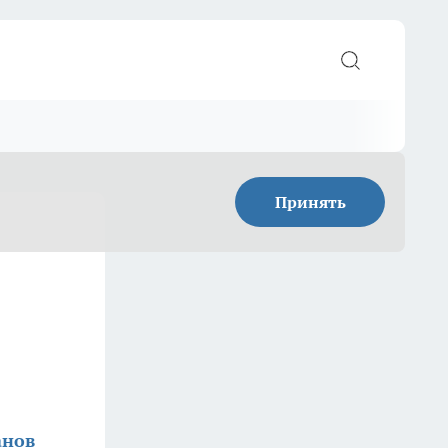
Принять
анов