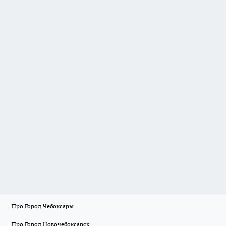
Про Город Чебоксары
Про Город Новочебоксарск