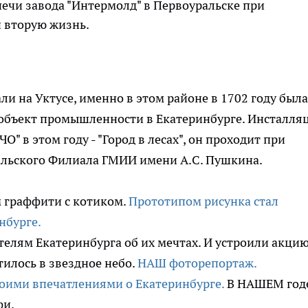
ечи завода "Интермолд" в Первоуральске при
и вторую жизнь.
и на Уктусе, именно в этом районе в 1702 году была
 объект промышленности в Екатеринбурге. Инсталля
ЧО" в этом году - "Город в лесах", он проходит при
альского Филиала ГМИИ имени А.С. Пушкина.
 граффити с котиком.
Прототипом рисунка стал
нбурге.
лям Екатеринбурга об их мечтах. И устроили акцию
тилось в звездное небо.
НАШ фоторепортаж.
воими впечатлениями о Екатеринбурге.
В НАШЕМ год
фи.