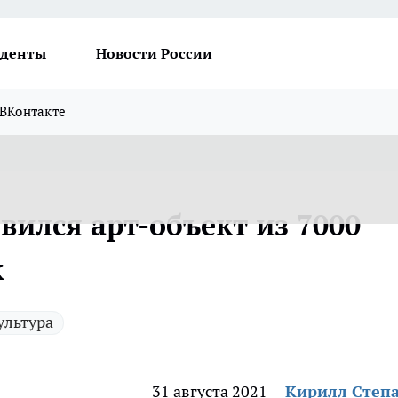
денты
Новости России
ВКонтакте
вился арт-объект из 7000
к
ультура
31 августа 2021
Кирилл Степ