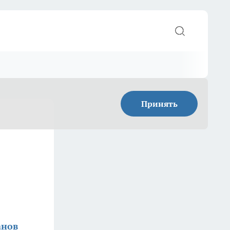
Принять
анов