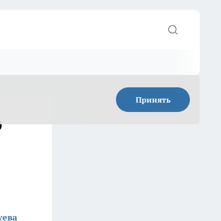
Принять
0
уева