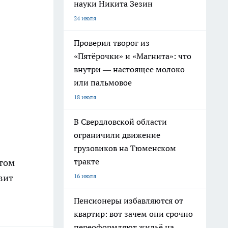
науки Никита Зезин
24 июля
Проверил творог из
«Пятёрочки» и «Магнита»: что
внутри — настоящее молоко
или пальмовое
18 июля
В Свердловской области
ограничили движение
грузовиков на Тюменском
тракте
атом
16 июля
вит
Пенсионеры избавляются от
квартир: вот зачем они срочно
переоформляют жильё на