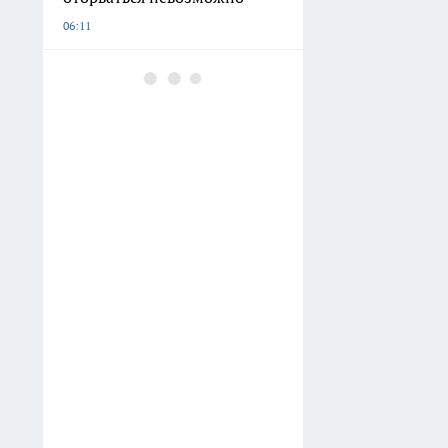
06:11
Какие 3 документа не нужно
показывать инспектору
ГИБДД: разбираемся в
требованиях
04:51
Рождественские морозы
накроют всю страну:
прогноз погоды на январь
2027
03:01
Эти даты рождения выдают
самых стойких
женщин — проверьте себя и