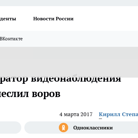
денты
Новости России
ВКонтакте
ератор видеонаблюдения
еслил воров
4 марта 2017
Кирилл Степ