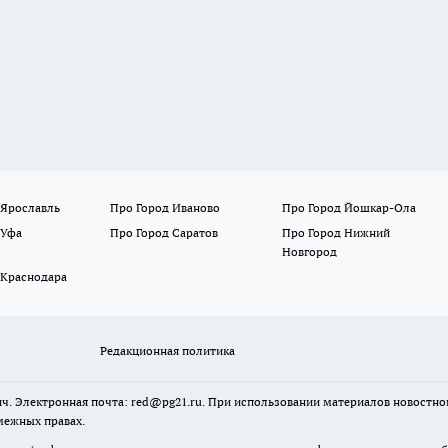
 Ярославль
Про Город Иваново
Про Город Йошкар-Ола
 Уфа
Про Город Саратов
Про Город Нижний
Новгород
 Краснодара
Редакционная политика
ч. Электронная почта: red@pg21.ru. При использовании материалов новостного
межных правах.