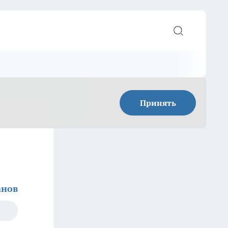
Принять
анов