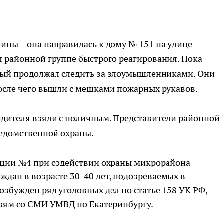
ны – она направилась к дому № 151 на улице
л районной группе быстрого реагирования. Пока
рный продолжал следить за злоумышленниками. Они
после чего вышли с мешками пожарных рукавов.
водителя взяли с поличным. Представители районной
едомственной охраны.
иции №4 при содействии охраны микрорайона
ждан в возрасте 30-40 лет, подозреваемых в
збужден ряд уголовных дел по статье 158 УК РФ, —
язям со СМИ УМВД по Екатеринбургу.