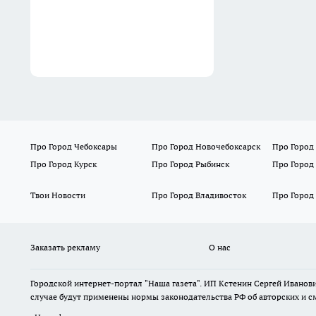
подруг
Вчера
Про Город Чебоксары
Про Город Новочебоксарск
Про Город
Про Город Курск
Про Город Рыбинск
Про Город
Твои Новости
Про Город Владивосток
Про Город
Заказать рекламу
О нас
Городской интернет-портал "Наша газета". ИП Кстенин Сергей Иванови
случае будут применены нормы законодательства РФ об авторских и с