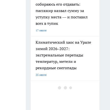
собираюсь его отдавать:
пассажир назвал сумму за
уступку места — и поставил
всех в тупик
17 июля
Климатический хаос на Урале
зимой 2026–2027:
экстремальные перепады
температур, метели и
рекордные снегопады
25 июля
РЖД ужесточили правила: эти
привычные вещи в поезде
теперь под запретом
19 июля