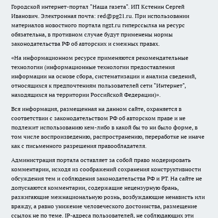
Городской интернет-портал "Наша газета". ИП Кстенин Сергей
Иванович. Электронная почта: red@pg21.ru. При использовании
материалов новостного портала ngzt.ru гиперссылка на ресурс
обязательна, в противном случае будут применены нормы
законодательства РФ об авторских и смежных правах.
«На информационном ресурсе применяются рекомендательные
технологии (информационные технологии предоставления
информации на основе сбора, систематизации и анализа сведений,
относящихся к предпочтениям пользователей сети "Интернет",
находящихся на территории Российской Федерации)».
Вся информация, размещенная на данном сайте, охраняется в
соответствии с законодательством РФ об авторском праве и не
подлежит использованию кем-либо в какой бы то ни было форме, в
том числе воспроизведению, распространению, переработке не иначе
как с письменного разрешения правообладателя.
Администрация портала оставляет за собой право модерировать
комментарии, исходя из соображений сохранения конструктивности
обсуждения тем и соблюдения законодательства РФ и РТ. На сайте не
допускаются комментарии, содержащие нецензурную брань,
разжигающие межнациональную рознь, возбуждающие ненависть или
вражду, а равно унижение человеческого достоинства, размещение
ссылок не по теме. IP-адреса пользователей, не соблюдающих эти