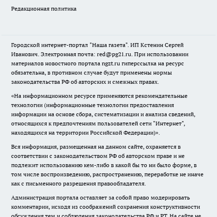
Редакционная политика
Городской интернет-портал "Наша газета". ИП Кстенин Сергей
Иванович. Электронная почта: red@pg21.ru. При использовании
материалов новостного портала ngzt.ru гиперссылка на ресурс
обязательна, в противном случае будут применены нормы
законодательства РФ об авторских и смежных правах.
«На информационном ресурсе применяются рекомендательные
технологии (информационные технологии предоставления
информации на основе сбора, систематизации и анализа сведений,
относящихся к предпочтениям пользователей сети "Интернет",
находящихся на территории Российской Федерации)».
Вся информация, размещенная на данном сайте, охраняется в
соответствии с законодательством РФ об авторском праве и не
подлежит использованию кем-либо в какой бы то ни было форме, в
том числе воспроизведению, распространению, переработке не иначе
как с письменного разрешения правообладателя.
Администрация портала оставляет за собой право модерировать
комментарии, исходя из соображений сохранения конструктивности
обсуждения тем и соблюдения законодательства РФ и РТ. На сайте не