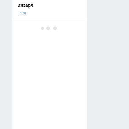
января
17:02
Бывший замминистра ЖКХ
Свердловской области
скончался в Екатеринбурге
16:30
В Свердловской области
пока не решились на полное
закрытие магазинов с
вейпами
16:00
В Екатеринбург прибыл
всероссийский крестный ход
с тремя святынями