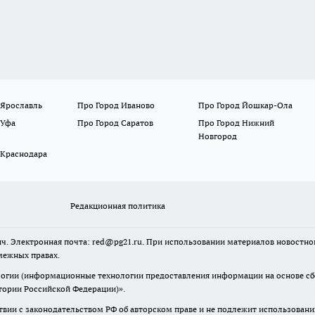
 Ярославль
Про Город Иваново
Про Город Йошкар-Ола
 Уфа
Про Город Саратов
Про Город Нижний
Новгород
 Краснодара
Редакционная политика
ч. Электронная почта: red@pg21.ru. При использовании материалов новостного
межных правах.
гии (информационные технологии предоставления информации на основе сбор
тории Российской Федерации)».
твии с законодательством РФ об авторском праве и не подлежит использовани