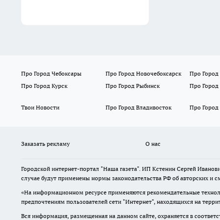
15:45
Про Город Чебоксары
Про Город Новочебоксарск
Про Город
Про Город Курск
Про Город Рыбинск
Про Город
Твои Новости
Про Город Владивосток
Про Город
Заказать рекламу
О нас
Городской интернет-портал "Наша газета". ИП Кстенин Сергей Иванови
случае будут применены нормы законодательства РФ об авторских и с
«На информационном ресурсе применяются рекомендательные техноло
предпочтениям пользователей сети "Интернет", находящихся на терри
Вся информация, размещенная на данном сайте, охраняется в соответс