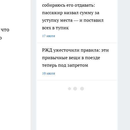
собираюсь его отдавать:
пассажир назвал сумму за
уступку места — и поставил
всех в тупик
 что
17 июля
о
РЖД ужесточили правила: эти
привычные вещи в поезде
теперь под запретом
19 июля
Климатический хаос на Урале
зимой 2026–2027:
экстремальные перепады
температур, метели и
рекордные снегопады
25 июля