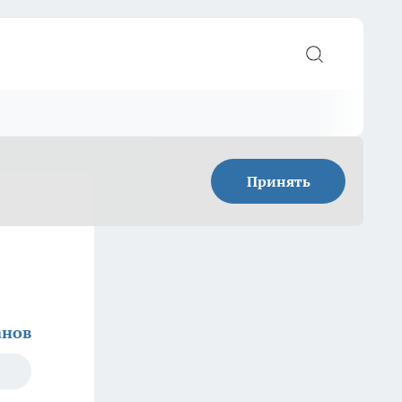
Принять
анов